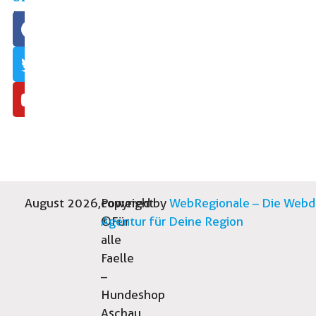
höherschlagen
E-
lässt…
Mail:
info(at)hundeshop-
MEHR
aschau.de
LESEN
»
15.
August
2023
August 2026,
copyright
Powered by
WebRegionale – Die Webd
©Für
Agentur für Deine Region
alle
Faelle
–
Hundeshop
Aschau