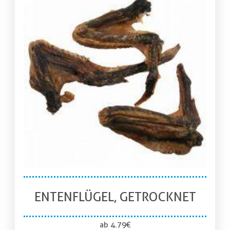
ENTENFLÜGEL, GETROCKNET
ab
4.79
€